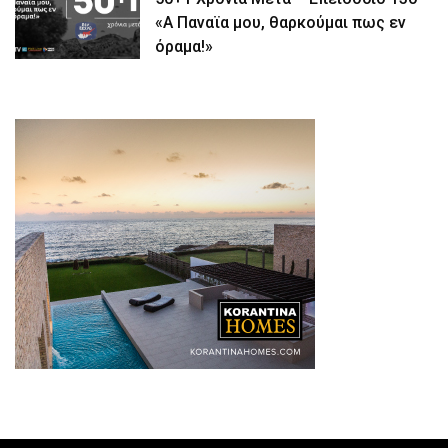
«Α Παναϊα μου, θαρκούμαι πως εν
όραμα!»