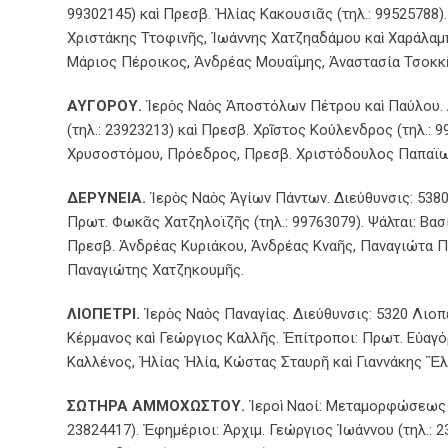
99302145) καὶ Πρεσβ. Ἠλίας Κακουσιᾶς (τηλ.: 99525788)
Χριστάκης Ττοφινῆς, Ἰωάννης Χατζηαδάμου καὶ Χαράλαμ
Μάριος Πέροικος, Ἀνδρέας Μουαΐμης, Ἀναστασία Τσοκκῆ 
ΑΥΓΟΡΟΥ.
Ἱερὸς Ναὸς Ἀποστόλων Πέτρου καὶ Παύλου. Δ
(τηλ.: 23923213) καὶ Πρεσβ. Χρῖστος Κούλενδρος (τηλ.:
Χρυσοστόμου, Πρόεδρος, Πρεσβ. Χριστόδουλος Παπαϊωά
ΔΕΡΥΝΕΙΑ.
Ἱερὸς Ναὸς Ἁγίων Πάντων. Διεύθυνσις: 5380 
Πρωτ. Φωκᾶς Χατζηλοϊζῆς (τηλ.: 99763079). Ψάλται: Βα
Πρεσβ. Ἀνδρέας Κυριάκου, Ἀνδρέας Κναῆς, Παναγιώτα Π
Παναγιώτης Χατζηκουμῆς.
ΛΙΟΠΕΤΡΙ.
Ἱερὸς Ναὸς Παναγίας. Διεύθυνσις: 5320 Λιοπέ
Κέρμανος καὶ Γεώργιος Καλλῆς. Ἐπίτροποι: Πρωτ. Εὐαγ
Καλλένος, Ἠλίας Ἠλία, Κώστας Σταυρῆ καὶ Γιαννάκης Ἕλ
ΣΩΤΗΡΑ ΑΜΜΟΧΩΣΤΟΥ.
Ἱεροὶ Ναοί: Μεταμορφώσεως τ
23824417). Ἐφημέριοι: Ἀρχιμ. Γεώργιος Ἰωάννου (τηλ.: 