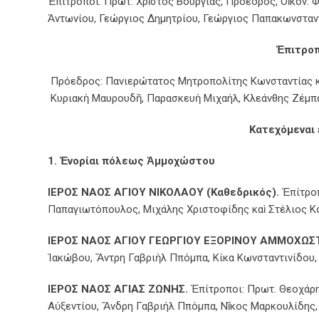
Ἐπίτροποι: Πρωτ. Χρῖστος Βούργιας, Πρόεδρος, Οἰκον
Ἀντωνίου, Γεώργιος Δημητρίου, Γεώργιος Παπακωνσταντ
Ἐπιτρο
Πρόεδρος: Πανιερώτατος Μητροπολίτης Κωνσταντίας κ.
Κυριακὴ Μαυρουδῆ, Παρασκευὴ Μιχαήλ, Κλεάνθης Ζέμπα
Κατεχόμεναι 
1. Ἐνορίαι πόλεως Ἀμμοχώστου
ΙΕΡΟΣ ΝΑΟΣ ΑΓΙΟΥ ΝΙΚΟΛΑΟΥ (Καθεδρικός).
Ἐπίτροπ
Παπαγιωτόπουλος, Μιχάλης Χριστοφίδης καὶ Στέλιος Κ
ΙΕΡΟΣ ΝΑΟΣ ΑΓΙΟΥ ΓΕΩΡΓΙΟΥ ΕΞΟΡΙΝΟΥ ΑΜΜΟΧΩΣ
Ἰακώβου, Ἄντρη Γαβριὴλ Ππόμπα, Κίκα Κωνσταντινίδου,
ΙΕΡΟΣ ΝΑΟΣ ΑΓΙΑΣ ΖΩΝΗΣ.
Ἐπίτροποι: Πρωτ. Θεοχάρη
Αὐξεντίου, Ἄνδρη Γαβριήλ Ππόμπα, Νῖκος Μαρκουλίδης,