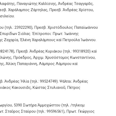
Καλαφάτης, Παναγιώτης Καλλίσιης, Ἀνδρέας Τσαγγαρᾶς,
εσβ. Χαράλαμπος Ζάρτηλας, Πρεσβ. Ἀνδρέας Χρίστου,
σιλείου.
υ (τηλ.: 23922290), Πρεσβ. Χριστόδουλος Παπαϊωάννου
ὶ Σπυρίδων Σιόλας. Ἐπίτροποι: Πρωτ. Ἰωάννης
ς Ζαχαρία, Ἑλένη Χαραλάμπους καὶ Πετρούλα Ἰωάννου.
824178), Πρεσβ. Ἀνδρέας Κυριάκου (τηλ.: 99318920) καὶ
 Κλώνης, Πρόεδρος, Ἀρχιμ. Χρυσόστομος Κωνσταντίνου,
ης, Ἀλίκη Παπαγιάννη, Λάμπρος Λάμπρου καὶ
β. Ἀνδρέας Ἠλία (τηλ.: 99524749). Ψάλται: Ἀνδρέας
ριάκος Κακουσιᾶς, Κώστας Στυλιανοῦ, Πέτρος
ργίου, 5390 Σωτήρα Ἀμμοχώστου (τηλ. /τηλεομ:
ωτ. Σταῦρος Σταύρου (τηλ.: 99596561), Πρωτ. Γεώργιος