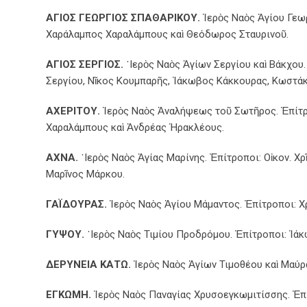
AΓΙΟΣ ΓΕΩΡΓΙΟΣ ΣΠΑΘΑΡΙΚΟΥ.
Ἱερὸς Ναὸς Ἁγίου Γεωρ
Χαράλαμπος Χαραλάμπους καὶ Θεόδωρος Σταυρινοῦ.
ΑΓΙΟΣ ΣΕΡΓΙΟΣ.
῾Ιερὸς Ναὸς Ἁγίων Σεργίου καὶ Βάκχου
Σεργίου, Νῖκος Κουμπαρῆς, Ἰάκωβος Κάκκουρας, Κωστάκ
ΑΧΕΡΙΤΟΥ.
Ἱερὸς Ναὸς Ἀναλήψεως τοῦ Σωτῆρος. Ἐπίτρο
Χαραλάμπους καὶ Ἀνδρέας Ἡρακλέους.
ΑΧΝΑ.
῾Ιερὸς Ναὸς Ἁγίας Μαρίνης. Ἐπίτροποι: Οἰκον. 
Μαρῖνος Μάρκου.
ΓΑΪΔΟΥΡΑΣ.
Ἱερὸς Ναὸς Ἁγίου Μάμαντος. Ἐπίτροποι: 
ΓΥΨΟΥ.
῾Ιερὸς Ναὸς Τιμίου Προδρόμου. Ἐπίτροποι: Ἰάκ
ΔΕΡΥΝΕΙΑ ΚΑΤΩ.
Ἱερὸς Ναὸς Ἁγίων Τιμοθέου καὶ Μαύρ
ΕΓΚΩΜΗ.
Ἱερὸς Ναὸς Παναγίας Χρυσοεγκωμιτίσσης. Ἐπί