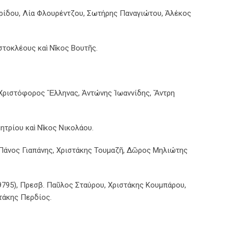
ερίδου, Λία Φλουρέντζου, Σωτήρης Παναγιώτου, Ἀλέκος
τοκλέους καὶ Νῖκος Βουτῆς.
 Χριστόφορος Ἕλληνας, Ἀντώνης Ἰωαννίδης, Ἄντρη
ητρίου καὶ Νῖκος Νικολάου.
 Πάνος Γιαπάνης, Χριστάκης Τουμαζῆ, Δῶρος Μηλιώτης
795), Πρεσβ. Παῦλος Σταύρου, Χριστάκης Κουμπάρου,
τάκης Περδίος.