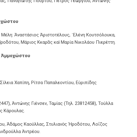
λας, Παναγιώτης Πούρτου, Πέτρος Γεωργίου, Ἀντώνης
οχώστου
 Μέλη: Ἀναστάσιος Ἀριστοτέλους, ῾Ελένη Κουτσόλουκα,
ροδότου, Μάριος Κκαρᾶς καὶ Μαρία Νικολάου Πιερέττη.
αὶ Ἀμμοχώστου
Σίλεια Χαπίπη, Ρίτσα Παπαλεοντίου, Εὐριπίδης
47), Ἀντώνης Γιένσεν, Ταμίας (Τηλ. 23812458), Τούλλα
ος Κάρουλας.
που, Ἀδάμος Καούλλας, Στυλιανὸς Ἡροδότου, Λοΐζος
Ἀνδρούλλα Ἀντρέου.