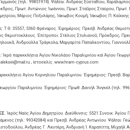
 Γερμανὸς (τηλ.: 99851974). Ψάλται: Ἀνδρέας Εὐσταθίου, Χαράλαμπ
όεδρος, Πρωτ. Ἀντώνιος Ἰωάννου, Πρωτ. Σταῦρος Σταύρου, Πρωτ. 
μητρίου, Μάριος Ποξυλάρης, Ἰάκωβος Κουμῆ, Ἰάκωβος Π. Καΐκκης
 Τ.Θ. 35557, 5360 Φρέναρος. Ἐφημέριος: Πρεσβ. Ἀνδρέας Θεμιστοκ
ος Θεμιστοκλέους. Ἐπίτροποι: Στέλιος Στυλιανοῦ, Πρόεδρος, Πρε
ηλουκᾶ, Ἀνδρούλλα Τράγκολα, Μαργαρίτα Παπαλεοντίου, Γιαννούλλ
:
Ἱερὰ παρεκκλήσια Ἁγίου Νικολάου Παραλιμνίου καὶ Ἁγίου Γεωργ
t-aleksei@mail.ru , ἱστοσελίς: www.hram-cyprus.com
ρεκκλήσιο Ἁγίου Κορνηλίου Παραλιμνίου. Ἐφημέριος: Πρεσβ. Βαρ
εωργίου Παραλιμνίου. Ἐφημέριος: Πρωθ. Δανιὴλ Ἄνγκελ (τηλ.: 996
ΕΣ.
Ἱερὸς Ναὸς Ἁγίου Δημητρίου. Διεύθυνσις: 5521 Συνοικ. Ἁγίου Γε
ενος (τηλ.: 99342084) καὶ Πρεσβ. Ἀνδρέας Ἀντωνίου. Ψάλται: Γεώ
τοδούλου, Ἀνδρέας Γ. Λευτέρη, Ἀνδριανὴ Ἰ. Καραπίττα, Μιχαὴλ Α