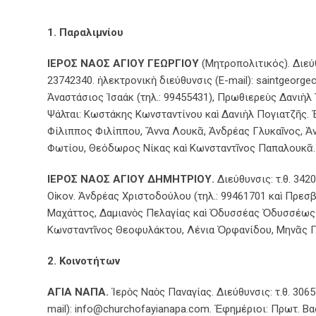
1. Παραλιμνίου
ΙΕΡΟΣ ΝΑΟΣ ΑΓΙΟΥ ΓΕΩΡΓΙΟΥ
(Μητροπολιτικός). Διεύθυ
23742340. ἠλεκτρονικὴ διεύθυνσις (E-mail): saintgeorg
Ἀναστάσιος Ἰσαάκ (τηλ.: 99455431), Πρωθιερεὺς Δανιὴλ Ἄ
Ψάλται: Κωστάκης Κωνσταντίνου καὶ Δανιὴλ Πογιατζῆς.
Φίλιππος Φιλίππου, Ἄννα Λουκᾶ, Ἀνδρέας Γλυκαῖνος, 
Φωτίου, Θεόδωρος Νίκας καὶ Κωνσταντῖνος Παπαλουκᾶ.
ΙΕΡΟΣ ΝΑΟΣ ΑΓΙΟΥ ΔΗΜΗΤΡΙΟΥ.
Διεύθυνσις: τ.θ. 3420
Οἰκον. Ἀνδρέας Χριστοδούλου (τηλ.: 99461701 καὶ Πρεσ
Μαχάττος, Δαμιανὸς Πελαγίας καὶ Ὀδυσσέας Ὀδυσσέως.
Κωνσταντῖνος Θεοφυλάκτου, Λένια Ὀρφανίδου, Μηνᾶς Π
2. Κοινοτήτων
ΑΓΙΑ ΝΑΠΑ.
Ἱερὸς Ναὸς Παναγίας. Διεύθυνσις: τ.θ. 3065
mail): info@churchofayianapa.com. Ἐφημέριοι: Πρωτ. Βα