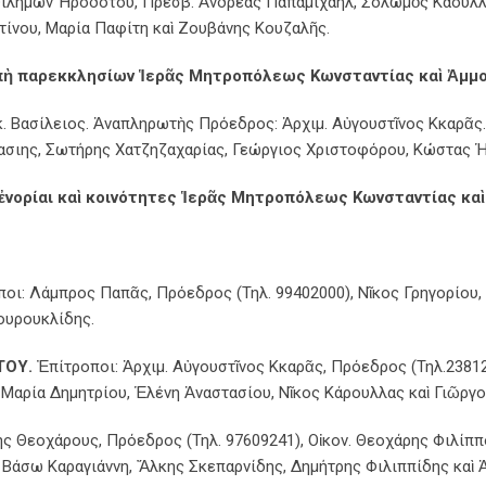
. Φιλήμων Ἡροδότου, Πρεσβ. Ἀνδρέας Παπαμιχαήλ, Σολωμὸς Καούλ
ίνου, Μαρία Παφίτη καὶ Ζουβάνης Κουζαλῆς.
πὴ παρεκκλησίων Ἱερᾶς Μητροπόλεως Κωνσταντίας καὶ Ἀμμ
 Βασίλειος. Ἀναπληρωτὴς Πρόεδρος: Ἀρχιμ. Αὐγουστῖνος Κκαρᾶς.
σιης, Σωτήρης Χατζηζαχαρίας, Γεώργιος Χριστοφόρου, Κώστας Ἡ
ἐνορίαι καὶ κοινότητες Ἱερᾶς Μητροπόλεως Κωνσταντίας κ
οι: Λάμπρος Παπᾶς, Πρόεδρος (Τηλ. 99402000), Νῖκος Γρηγορίου, 
ουρουκλίδης.
ΤΟΥ.
Ἐπίτροποι: Ἀρχιμ. Αὐγουστῖνος Κκαρᾶς, Πρόεδρος (Τηλ.238124
 Μαρία Δημητρίου, Ἑλένη Ἀναστασίου, Νῖκος Κάρουλλας καὶ Γιῶργ
ς Θεοχάρους, Πρόεδρος (Τηλ. 97609241), Οἰκον. Θεοχάρης Φιλίπ
 Βάσω Καραγιάννη, Ἄλκης Σκεπαρνίδης, Δημήτρης Φιλιππίδης καὶ 