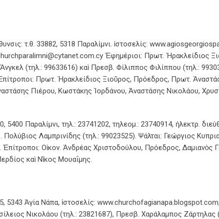
νσις: τ.θ. 33882, 5318 Παραλίμνι. ἱστοσελίς: www.agiosgeorgiospar
echurchparalimni@cytanet.com.cy Ἐφημέριοι: Πρωτ. Ἡρακλείδιος Ξι
νγκελ (τηλ.: 99633616) καὶ Πρεσβ. Φίλιππος Φιλίππου (τηλ.: 9930
 Ἐπίτροποι: Πρωτ. Ἡρακλείδιος Ξιοῦρος, Πρόεδρος, Πρωτ. Ἀναστά
Ἀναστάσης Πιέρου, Κωστάκης Ἰορδάνου, Ἀναστάσης Νικολάου, Χρυ
0, 5400 Παραλίμνι, τηλ.: 23741202, τηλεομ.: 23740914, ἠλεκτρ. διεύ
β. Πολύβιος Λαμπρινίδης (τηλ.: 99023525). Ψάλται: Γεώργιος Κυπ
 Ἐπίτροποι: Οἰκον. Ἀνδρέας Χριστοδούλου, Πρόεδρος, Δαμιανὸς 
ερδίος καὶ Νῖκος Μουαΐμης.
5, 5343 Ἁγία Νάπα, ἱστοσελίς: www.churchofagianapa.blogspot.com, τ
σίλειος Νικολάου (τηλ.: 23821687), Πρεσβ. Χαράλαμπος Ζάρτηλας (τ