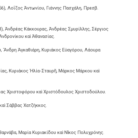
6), Λοΐζος Ἀντωνίου, Γιάννης Πασχάλη, Πρεσβ.
3), Ἀνδρέας Κάκκουρας, Ἀνδρέας Σμυρίλλης, Σέργιος
Ἀνδρονίκου καὶ Ἀθανασίας.
, Ἄνδρη Ἀγκαθιάρη, Κυριάκος Εὐαγόρου, Λάουρα
βίας, Κυριάκος Ἠλία-Σταυρῆ, Μάρκος Μάρκου καὶ
έας Χριστοφόρου καὶ Χριστόδουλος Χριστοδούλου.
καὶ Σάββας Χατζήκκος.
αρνάβα, Μαρία Κυριακίδου καὶ Νῖκος Πολυχρόνης.