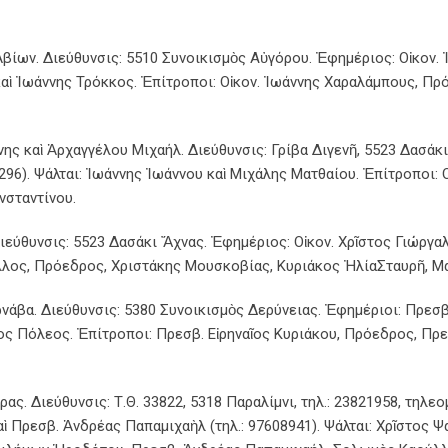
βίων. Διεύθυνσις: 5510 Συνοικισμὸς Αὐγόρου. Ἐφημέριος: Οἰκον. 
αὶ Ἰωάννης Τρόκκος. Ἐπίτροποι: Οἰκον. Ἰωάννης Χαραλάμπους, Πρ
ης καὶ Ἀρχαγγέλου Μιχαήλ. Διεύθυνσις: Γρίβα Διγενῆ, 5523 Δασάκι
296). Ψάλται: Ἰωάννης Ἰωάννου καὶ Μιχάλης Ματθαίου. Ἐπίτροποι:
νσταντίνου.
εύθυνσις: 5523 Δασάκι Ἄχνας. Ἐφημέριος: Οἰκον. Χρῖστος Γιώργαλ
αλλος, Πρόεδρος, Χριστάκης Μουσκοβίας, Κυριάκος ἨλίαΣταυρῆ, Μ
άβα. Διεύθυνσις: 5380 Συνοικισμὸς Δερύνειας. Ἐφημέριοι: Πρεσβ.
ρος Πόλεος. Ἐπίτροποι: Πρεσβ. Εἰρηναῖος Κυριάκου, Πρόεδρος, Πρ
ς. Διεύθυνσις: Τ.Θ. 33822, 5318 Παραλίμνι, τηλ.: 23821958, τηλεο
αὶ Πρεσβ. Ἀνδρέας Παπαμιχαὴλ (τηλ.: 97608941). Ψάλται: Χρῖστος 