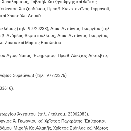
ος Χαραλάμπους, Γαβριὴλ Χατζηγιώργης καὶ Φῶτος
Γεώργιος Χατζηαδάμου, Πρεσβ. Κωνσταντῖνος Γερμανοῦ,
 καὶ Χρυσούλα Λουκᾶ.
λέους (τηλ.: 99729233), Διάκ. Ἀντώνιος Γεωργίου (τηλ.:
σβ. Ἀνδρέας Θεμιστοκλέους, Διάκ. Ἀντώνιος Γεωργίου,
α Ζάκου καὶ Μάριος Βασιλείου.
ίου Ἁγίας Νάπας. Ἐφημέριος: Πρωθ. Ἀλέξιος Αὐσίεβιτς
νάβας Συμεώνωβ (τηλ.: 97722376).
33616).
ωργίου Ἀχερίτου. (τηλ. / τηλεομ.: 23962083).
ργιος Ἀ. Γεωργίου καὶ Χρῖστος Παγκράτης. Ἐπίτροποι:
δάμου, Μιχαὴλ Κουλλαπῆς, Χρῖστος Σιάηλας καὶ Μάριος