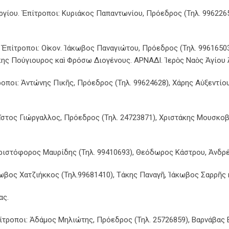
γίου. Ἐπίτροποι: Κυριάκος Παπαντωνίου, Πρόεδρος (Τηλ. 9962265
. Ἐπίτροποι: Οἰκον. Ἰάκωβος Παναγιώτου, Πρόεδρος (Τηλ. 9961650
ης Πούγιουρος καὶ Φρόσω Διογένους. ΑΡΝΑΔΙ. Ἱερὸς Ναὸς Ἁγίου 
ποι: Ἀντώνης Πικῆς, Πρόεδρος (Τηλ. 99624628), Χάρης Αὐξεντίου
Χρῖστος Γιώργαλλος, Πρόεδρος (Τηλ. 24723871), Χριστάκης Μουσκο
Χριστόφορος Μαυρίδης (Τηλ. 99410693), Θεόδωρος Κάστρου, Ἀνδρ
ωβος Χατζιήκκος (Τηλ.99681410), Τάκης Παναγῆ, Ἰάκωβος Σαρρῆς 
ας.
τροποι: Ἀδάμος Μηλιώτης, Πρόεδρος (Τηλ. 25726859), Βαρνάβας Β