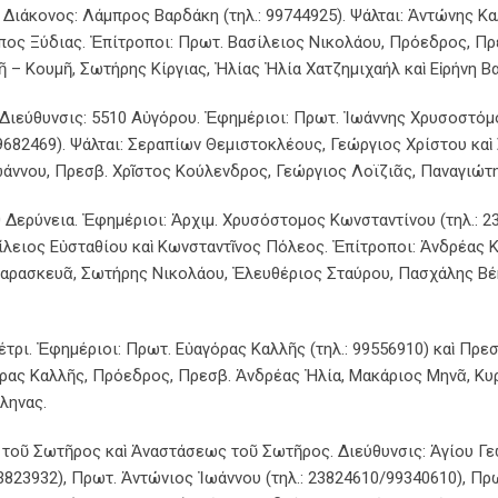
. Διάκονος: Λάμπρος Βαρδάκη (τηλ.: 99744925). Ψάλται: Ἀντώνης 
πος Ξύδιας. Ἐπίτροποι: Πρωτ. Βασίλειος Νικολάου, Πρόεδρος, Πρ
– Κουμῆ, Σωτήρης Κίργιας, Ἠλίας Ἠλία Χατζημιχαήλ καὶ Εἰρήνη Βα
ιεύθυνσις: 5510 Αὐγόρου. Ἐφημέριοι: Πρωτ. Ἰωάννης Χρυσοστόμο
 99682469). Ψάλται: Σεραπίων Θεμιστοκλέους, Γεώργιος Χρίστου κα
ννου, Πρεσβ. Χρῖστος Κούλενδρος, Γεώργιος Λοϊζιᾶς, Παναγιώτη
Δερύνεια. Ἐφημέριοι: Ἀρχιμ. Χρυσόστομος Κωνσταντίνου (τηλ.: 23
σίλειος Εὐσταθίου καὶ Κωνσταντῖνος Πόλεος. Ἐπίτροποι: Ἀνδρέας
αρασκευᾶ, Σωτήρης Νικολάου, Ἐλευθέριος Σταύρου, Πασχάλης Βέ
τρι. Ἐφημέριοι: Πρωτ. Εὐαγόρας Καλλῆς (τηλ.: 99556910) καὶ Πρεσ
όρας Καλλῆς, Πρόεδρος, Πρεσβ. Ἀνδρέας Ἠλία, Μακάριος Μηνᾶ, Κυ
ληνας.
οῦ Σωτῆρος καὶ Ἀναστάσεως τοῦ Σωτῆρος. Διεύθυνσις: Ἁγίου Γεω
23823932), Πρωτ. Ἀντώνιος Ἰωάννου (τηλ.: 23824610/99340610), Πρ