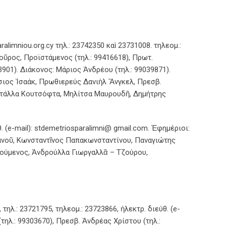
alimniou.org.cy τηλ.: 23742350 καὶ 23731008. τηλεομ.:
οῦρος, Προϊστάμενος (τηλ.: 99416618), Πρωτ.
3901). Διάκονος: Μάριος Ἀνδρέου (τηλ.: 99039871).
σιος Ἰσαάκ, Πρωθιερεύς Δανιὴλ Ἄνγκελ, Πρεσβ.
στάλλα Κουτσόφτα, Μηλίτσα Μαυρουδῆ, Δημήτρης
θ. (e-mail): stdemetriosparalimni@ gmail.com. Ἐφημέριοι:
ριανοῦ, Κωνσταντῖνος Παπακωνσταντίνου, Παναγιώτης
Γούμενος, Ἀνδρούλλα Γιωργαλλᾶ – Τζούρου,
ηλ.: 23721795, τηλεομ.: 23723866, ἠλεκτρ. διεύθ. (e-
ηλ.: 99303670), Πρεσβ. Ἀνδρέας Χρίστου (τηλ.: