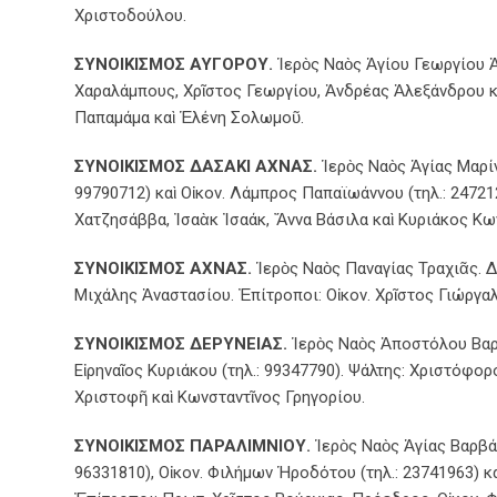
Χριστοδούλου.
ΣΥΝΟΙΚΙΣΜΟΣ ΑΥΓΟΡΟΥ.
Ἱερὸς Ναὸς Ἁγίου Γεωργίου Ἀ
Χαραλάμπους, Χρῖστος Γεωργίου, Ἀνδρέας Ἀλεξάνδρου κ
Παπαμάμα καὶ Ἑλένη Σολωμοῦ.
ΣΥΝΟΙΚΙΣΜΟΣ ΔΑΣΑΚΙ ΑΧΝΑΣ.
Ἱερὸς Ναὸς Ἁγίας Μαρίν
99790712) καὶ Οἰκον. Λάμπρος Παπαϊωάννου (τηλ.: 24721
Χατζησάββα, Ἰσαὰκ Ἰσαάκ, Ἄννα Βάσιλα καὶ Κυριάκος Κω
ΣΥΝΟΙΚΙΣΜΟΣ ΑΧΝΑΣ.
Ἱερὸς Ναὸς Παναγίας Τραχιᾶς. Δι
Μιχάλης Ἀναστασίου. Ἐπίτροποι: Οἰκον. Χρῖστος Γιώργ
ΣΥΝΟΙΚΙΣΜΟΣ ΔΕΡΥΝΕΙΑΣ.
Ἱερὸς Ναὸς Ἀποστόλου Βαρν
Εἰρηναῖος Κυριάκου (τηλ.: 99347790). Ψάλτης: Χριστόφο
Χριστοφῆ καὶ Κωνσταντῖνος Γρηγορίου.
ΣΥΝΟΙΚΙΣΜΟΣ ΠΑΡΑΛΙΜΝΙΟΥ.
Ἱερὸς Ναὸς Ἁγίας Βαρβάρα
96331810), Οἰκον. Φιλήμων Ἡροδότου (τηλ.: 23741963) κ