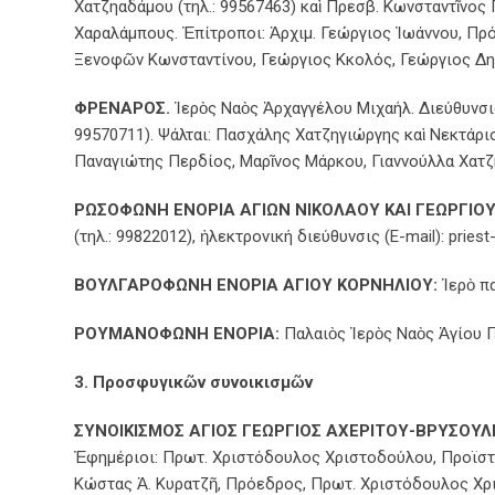
Χατζηαδάμου (τηλ.: 99567463) καὶ Πρεσβ. Κωνσταντῖνος
Χαραλάμπους. Ἐπίτροποι: Ἀρχιμ. Γεώργιος Ἰωάννου, Πρ
Ξενοφῶν Κωνσταντίνου, Γεώργιος Κκολός, Γεώργιος Δη
ΦΡΕΝΑΡΟΣ.
Ἱερὸς Ναὸς Ἀρχαγγέλου Μιχαήλ. Διεύθυνσις:
99570711). Ψάλται: Πασχάλης Χατζηγιώργης καὶ Νεκτάρι
Παναγιώτης Περδίος, Μαρῖνος Μάρκου, Γιαννούλλα Χατζ
ΡΩΣΟΦΩΝΗ ΕΝΟΡΙΑ ΑΓΙΩΝ ΝΙΚΟΛΑΟΥ ΚΑΙ ΓΕΩΡΓΙΟΥ
(τηλ.: 99822012), ἠλεκτρονική διεύθυνσις (E-mail): pries
ΒΟΥΛΓΑΡΟΦΩΝΗ ΕΝΟΡΙΑ ΑΓΙΟΥ ΚΟΡΝΗΛΙΟΥ:
Ἱερὸ πα
ΡΟΥΜΑΝΟΦΩΝΗ ΕΝΟΡΙΑ:
Παλαιὸς Ἱερὸς Ναὸς Ἁγίου Γ
3. Προσφυγικῶν συνοικισμῶν
ΣΥΝΟΙΚΙΣΜΟΣ ΑΓΙΟΣ ΓΕΩΡΓΙΟΣ ΑΧΕΡΙΤΟΥ-ΒΡΥΣΟΥΛ
Ἐφημέριοι: Πρωτ. Χριστόδουλος Χριστοδούλου, Προϊστάμ
Κώστας Ἀ. Κυρατζῆ, Πρόεδρος, Πρωτ. Χριστόδουλος Χρισ