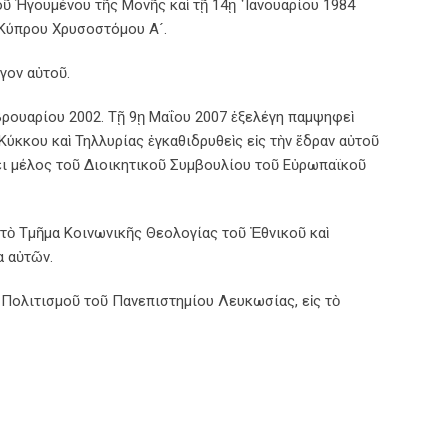
ῦ Ἡγουμένου τῆς Μονῆς καὶ τῇ 14ῃ ᾿Ιανουαρίου 1984
 Κύπρου Χρυσοστόμου Α´.
γον αὐτοῦ.
βρουαρίου 2002. Τῇ 9ῃ Μαΐου 2007 ἐξελέγη παμψηφεὶ
κου καὶ Τηλλυρίας ἐγκαθιδρυθεὶς εἰς τὴν ἕδραν αὐτοῦ
νει μέλος τοῦ Διοικητικοῦ Συμβουλίου τοῦ Εὐρωπαϊκοῦ
 τὸ Τμῆμα Κοινωνικῆς Θεολογίας τοῦ Ἐθνικοῦ καὶ
α αὐτῶν.
 Πολιτισμοῦ τοῦ Πανεπιστημίου Λευκωσίας, εἰς τὸ