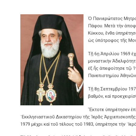
Ὁ Πανιερώτατος Μητροπ
Πάφου. Μετὰ τὴν ἀποφο
Κύκκου, ἔνθα ὑπηρέτησε
ὡς ὑπότροφος τῆς Μονῆ
Τῇ 6ῃ Ἀπριλίου 1969 ἐ
μοναστικὴν Ἀδελφότητα
ἐξ ἧς ἀπεφοίτησε τῷ 1
Πανεπιστημίου Ἀθηνῶν,
Τῇ 8ῃ Σεπτεμβρίου 197
βαθμόν, καὶ προεχειρίσ
Ἔκτοτε ὑπηρέτησεν ἐπὶ
᾿Εκκλησιαστικοῦ Δικαστηρίου τῆς Ἱερᾶς Ἀρχιεπισκοπῆς 
1979 μέχρι καὶ τοῦ τέλους τοῦ 1983, ὑπηρέτησε τὴν ῾Ι