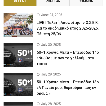
RECENT
POPULAR
COMMON
June 24, 2026
LIVE | Τελετή Αποφοίτησης Θ.Σ.Ε.Κ.
για το ακαδημαϊκό έτος 2025-2026,
Πέμπτη 25/06
July 30, 2025
50+1 Χρόνια Μετά – Επεισόδιο 14ο
«Νιώθουμε σαν το χαλλούμι στο
τοστ»
July 29, 2025
50+1 Χρόνια Μετά – Επεισόδιο 13ο
«Α Παναϊα μου, θαρκούμαι πως εν
όραμα!»
July 28, 2025