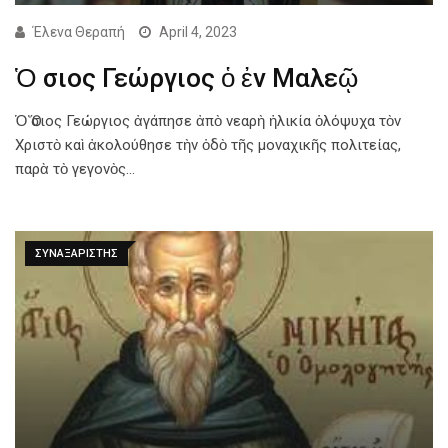
Έλενα Θεραπή
April 4, 2023
Ὁ Ὅσιος Γεώργιος ὁ ἐν Μαλεῷ
Ὁ Ὅσιος Γεώργιος ἀγάπησε ἀπὸ νεαρὴ ἡλικία ὁλόψυχα τὸν
Χριστὸ καὶ ἀκολούθησε τὴν ὁδὸ τῆς μοναχικῆς πολιτείας,
παρὰ τὸ γεγονὸς…
ΣΥΝΑΞΑΡΙΣΤΗΣ