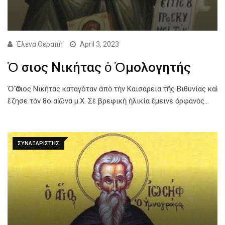
Έλενα Θεραπή
April 3, 2023
Ὁ Ὅσιος Νικήτας ὁ Ὁμολογητής
Ὁ Ὅσιος Νικήτας καταγόταν ἀπὸ τὴν Καισάρεια τῆς Βιθυνίας καὶ
ἔζησε τὸν 8ο αἰῶνα μ.Χ. Σὲ βρεφικὴ ἡλικία ἔμεινε ὀρφανὸς…
ΣΥΝΑΞΑΡΙΣΤΗΣ