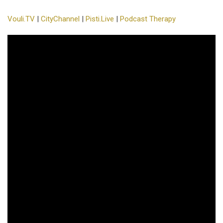
Vouli.TV
|
CityChannel
|
Pisti.Live
|
Podcast Therapy