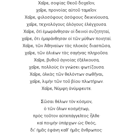
Χαῖρε, σοφίας Θεοῦ δοχεῖον,
χαῖρε, προνοίας αὐτοῦ ταμεῖον.
Χαῖρε, φιλοσόφους ἀσόφους δεικνύουσα,
χαῖρε, τεχνολόγους ἀλόγους ἐλέγχουσα.
Χαῖρε, ὅτὶ ἐμωράνθησαν οἱ δεινοὶ συζητηταί,
χαῖρε, ὅτι ἐμαράνθησαν οἱ τῶν μύθων ποιηταί.
Χαῖρε, τῶν Ἀθηναίων τὰς πλοκὰς διασπῶσα,
χαῖρε, τῶν ἁλιέων τὰς σαγήνας πληροῦσα.
Χαῖρε, βυθοῦ ἀγνοίας ἐξέλκουσα,
χαῖρε, πολλοὺς ἐν γνώσει φωτίζουσα.
Χαῖρε, ὁλκὰς τῶν θελόντων σωθῆναι,
χαῖρε, λιμὴν τῶν τοῦ βίου πλωτήρων.
Χαῖρε, Νύμφη ἀνύμφευτε.
Σ
ῶσαι θέλων τὸν κόσμον,
ὁ τῶν ὅλων κοσμήτωρ,
πρὸς τοῦτον αὐτεπάγγελτος ἦλθε·
καὶ ποιμὴν ὑπάρχων ὡς Θεός,
δι’ ἡμᾶς ἐφάνη καθ’ ἡμᾶς ἄνθρωπος·