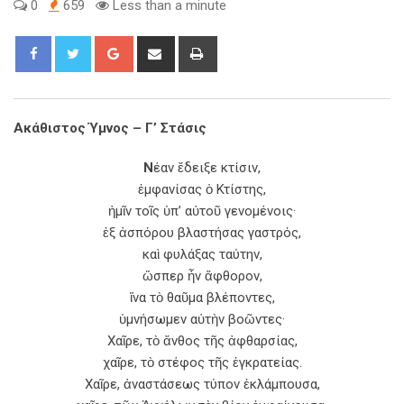
0
659
Less than a minute
Ακάθιστος Ύμνος – Γ’ Στάσις
Ν
έαν ἔδειξε κτίσιν,
ἐμφανίσας ὁ Κτίστης,
ἡμῖν τοῖς ὑπ’ αὐτοῦ γενομένοις·
ἐξ ἀσπόρου βλαστήσας γαστρός,
καὶ φυλάξας ταύτην,
ὥσπερ ἦν ἄφθορον,
ἵνα τὸ θαῦμα βλέποντες,
ὑμνήσωμεν αὐτὴν βοῶντες·
Χαῖρε, τὸ ἄνθος τῆς ἀφθαρσίας,
χαῖρε, τὸ στέφος τῆς ἐγκρατείας.
Χαῖρε, ἀναστάσεως τύπον ἐκλάμπουσα,