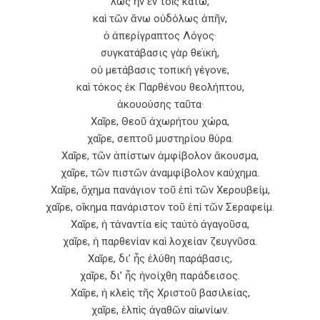
λως ἦν ἐν τοῖς κάτω,
καὶ τῶν ἄνω οὐδόλως ἀπῆν,
ὁ ἀπερίγραπτος Λόγος·
συγκατάβασις γὰρ θεϊκή,
οὐ μετάβασις τοπικὴ γέγονε,
καὶ τόκος ἐκ Παρθένου θεολήπτου,
ἀκουούσης ταῦτα·
Χαῖρε, Θεοῦ ἀχωρήτου χώρα,
χαῖρε, σεπτοῦ μυστηρίου θύρα.
Χαῖρε, τῶν ἀπίστων ἀμφίβολον ἄκουσμα,
χαῖρε, τῶν πιστῶν ἀναμφίβολον καύχημα.
Χαῖρε, ὄχημα πανάγιον τοῦ ἐπὶ τῶν Χερουβείμ,
χαῖρε, οἴκημα πανάριστον τοῦ ἐπὶ τῶν Σεραφείμ.
Χαῖρε, ἡ τἀναντία εἰς ταὐτὸ ἀγαγοῦσα,
χαῖρε, ἡ παρθενίαν καὶ λοχείαν ζευγνῦσα.
Χαῖρε, δι’ ἧς ἐλύθη παράβασις,
χαῖρε, δι’ ἧς ἠνοίχθη παράδεισος.
Χαῖρε, ἡ κλεὶς τῆς Χριστοῦ βασιλείας,
χαῖρε, ἐλπὶς ἀγαθῶν αἰωνίων.