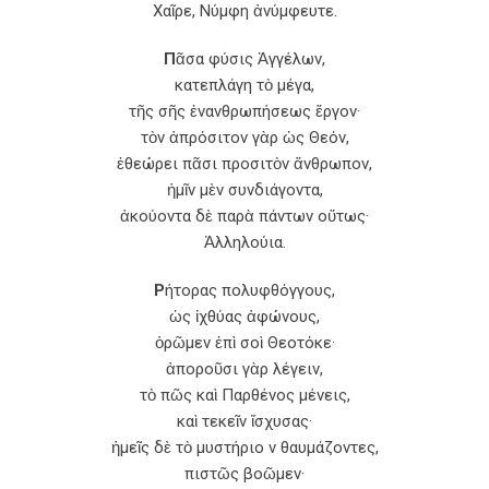
Χαῖρε, Νύμφη ἀνύμφευτε.
Π
ᾶσα φύσις Ἀγγέλων,
κατεπλάγη τὸ μέγα,
τῆς σῆς ἐνανθρωπήσεως ἔργον·
τὸν ἀπρόσιτον γὰρ ὡς Θεόν,
ἐθεώρει πᾶσι προσιτὸν ἄνθρωπον,
ἡμῖν μὲν συνδιάγοντα,
ἀκούοντα δὲ παρὰ πάντων οὕτως·
Ἀλληλούια.
Ρ
ήτορας πολυφθόγγους,
ὡς ἰχθύας ἀφώνους,
ὁρῶμεν ἐπὶ σοὶ Θεοτόκε·
ἀποροῦσι γὰρ λέγειν,
τὸ πῶς καὶ Παρθένος μένεις,
καὶ τεκεῖν ἴσχυσας·
ἡμεῖς δὲ τὸ μυστήριο ν θαυμάζοντες,
πιστῶς βοῶμεν·