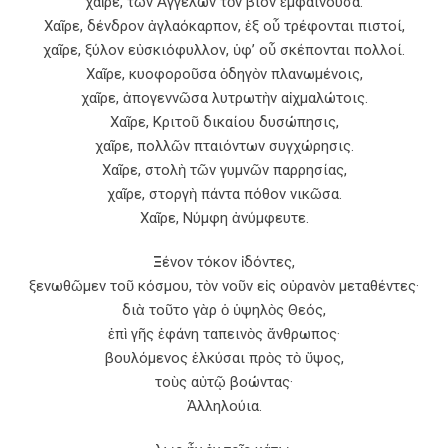
χαῖρε, τῶν Ἀγγέλων τὸν βίον ἐμφαίνουσα.
Χαῖρε, δένδρον ἀγλαόκαρπον, ἐξ οὗ τρέφονται πιστοί,
χαῖρε, ξύλον εὐσκιόφυλλον, ὑφ’ οὗ σκέπονται πολλοί.
Χαῖρε, κυοφοροῦσα ὁδηγὸν πλανωμένοις,
χαῖρε, ἀπογεννῶσα λυτρωτὴν αἰχμαλώτοις.
Χαῖρε, Κριτοῦ δικαίου δυσώπησις,
χαῖρε, πολλῶν πταιόντων συγχώρησις.
Χαῖρε, στολὴ τῶν γυμνῶν παρρησίας,
χαῖρε, στοργὴ πάντα πόθον νικῶσα.
Χαῖρε, Νύμφη ἀνύμφευτε.
Ξ
ένον τόκον ἰδόντες,
ξενωθῶμεν τοῦ κόσμου, τὸν νοῦν εἰς οὐρανὸν μεταθέντες·
διὰ τοῦτο γὰρ ὁ ὑψηλὸς Θεός,
ἐπὶ γῆς ἐφάνη ταπεινὸς ἄνθρωπος·
βουλόμενος ἑλκύσαι πρὸς τὸ ὕψος,
τοὺς αὐτῷ βοώντας·
Ἀλληλούια.