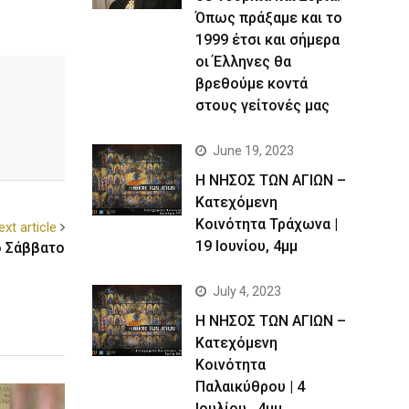
Όπως πράξαμε και το
1999 έτσι και σήμερα
οι Έλληνες θα
βρεθούμε κοντά
στους γείτονές μας
June 19, 2023
Η ΝΗΣΟΣ ΤΩΝ ΑΓΙΩΝ –
Kατεχόμενη
Κοινότητα Τράχωνα |
ext article
19 Ιουνίου, 4μμ
ο Σάββατο
July 4, 2023
Η ΝΗΣΟΣ ΤΩΝ ΑΓΙΩΝ –
Kατεχόμενη
Κοινότητα
Παλαικύθρου | 4
Ιουλίου , 4μμ