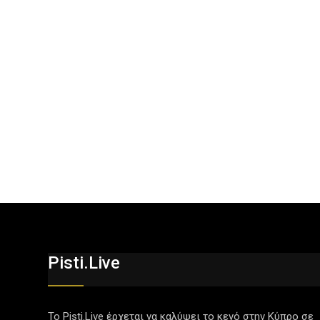
Pisti.live
Το Pisti.Live έρχεται να καλύψει το κενό στην Κύπρο σε