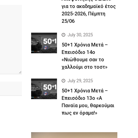
για το ακαδημαϊκό έτος
2025-2026, Πέμπτη
25/06
July 30, 2025
50+1 Χρόνια Μετά –
Επεισόδιο 14ο
«Νιώθουμε σαν το
χαλλούμι στο τοστ»
July 29, 2025
50+1 Χρόνια Μετά –
Επεισόδιο 13ο «Α
Παναϊα μου, θαρκούμαι
πως εν όραμα!»