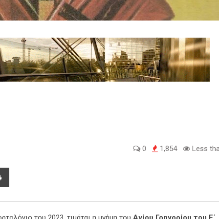
0
1,854
Less tha
ρτολόγιο του 2023, τιμάται η μνήμη του
Αγίου Γρηγορίου του Ε΄,