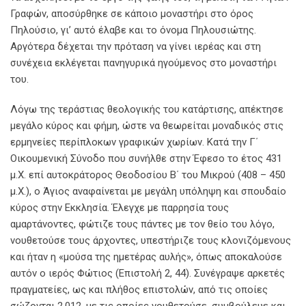
Γραφών, αποσύρθηκε σε κάποιο μοναστήρι στο όρος
Πηλούσιο, γι’ αυτό έλαβε και το όνομα Πηλουσιώτης.
Αργότερα δέχεται την πρόταση να γίνει ιερέας και στη
συνέχεια εκλέγεται πανηγυρικά ηγούμενος στο μοναστήρι
του.
Λόγω της τεράστιας θεολογικής του κατάρτισης, απέκτησε
μεγάλο κύρος και φήμη, ώστε να θεωρείται μοναδικός στις
ερμηνείες περίπλοκων γραφικών χωρίων. Κατά την Γ΄
Οικουμενική Σύνοδο που συνήλθε στην Έφεσο το έτος 431
μ.Χ. επί αυτοκράτορος Θεοδοσίου Β΄ του Μικρού (408 – 450
μ.Χ.), ο Άγιος αναφαίνεται με μεγάλη υπόληψη και σπουδαίο
κύρος στην Εκκλησία. Έλεγχε με παρρησία τους
αμαρτάνοντες, φώτιζε τους πάντες με τον θείο του λόγο,
νουθετούσε τους άρχοντες, υπεστήριζε τους κλονιζόμενους
και ήταν η «μούσα της ημετέρας αυλής», όπως αποκαλούσε
αυτόν ο ιερός Φώτιος (Επιστολή 2, 44). Συνέγραψε αρκετές
πραγματείες, ως και πλήθος επιστολών, από τις οποίες
σώζονται 2.012, με τις οποίες νουθετούσε, συμβούλευε και