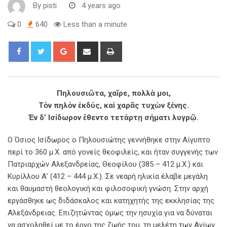
By
pisti
4 years ago
0
640
Less than a minute
Πηλουσιῶτα, χαῖρε, πολλὰ μοι,
Τὸν πηλὸν ἐκδύς, καὶ χαρᾶς τυχὼν ξένης.
Ἐν δ’ lσίδωρον ἔθεντο τετάρτῃ σήματι λυγρῷ.
O Όσιος Ισίδωρος ο Πηλουσιώτης γεννήθηκε στην Αίγυπτο
περί το 360 μ.Χ. από γονείς θεοφιλείς, και ήταν συγγενής των
Πατριαρχών Αλεξανδρείας, Θεοφίλου (385 – 412 μ.Χ.) και
Κυρίλλου Α’ (412 – 444 μ.Χ.). Σε νεαρή ηλικία έλαβε μεγάλη
και θαυμαστή θεολογική και φιλοσοφική γνώση. Στην αρχή
εργάσθηκε ως διδάσκαλος και κατηχητής της εκκλησίας της
Αλεξάνδρειας. Επιζητώντας όμως την ησυχία για να δύναται
να ασχοληθεί με το έργο της ζωής του, τη μελέτη των Αγίων