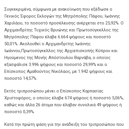
Συγκεκριμένα, σύμφωνα με ανακοίνωση που εξέδωσε ο
Γενικός Έφορος Εκλογών της Μητρόπολης Πάφου, Ιωάννης
Χαριλάου, το ποσοστό προσέλευσης ανέρχεται στο 25,92%. Ο
Αρχιμανδρίτης Τυχικός Βρυώνης και Πρωτοσύγκελλος της
Μητρόπολης Πάφου έλαβε 6.664 ψήφους και ποσοστό
50,01%. Ακολουθεί ο Αρχιμανδρίτης Ιωάννης
Ιωάννου,Πρωτοσύγκελλος της Αρχιεπισκοπής Κύπρου και
Ηγούμενος της Μονής Απόστουλου Βαρνάβα, ο οποίος
εξασφάλισε 3.996 ψήφους και ποσοστό 29,99% και ο
Επίσκοπος Αμαθούντος Νικόλαος, με 1.942 ψήφους και
ποσοστό 14,57%.
Εκτός τριπροσώπου μένει ο Επίσκοπος Καρπασίας
Χριστοφόρος, ο οποίος έλαβε 674 ψήφους ή ποσοστό 5,06%,
καθώς και άλλα 26 άτομα που έλαβαν συνολικά 49 ψήφους ή
ποσοστό 0,39%.
Κατά την πρώτη φάση για την ανάδειξη του τριπροσώπου που