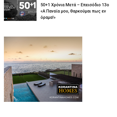
50+1 Χρόνια Μετά – Επεισόδιο 13ο
«Α Παναϊα μου, θαρκούμαι πως εν
όραμα!»