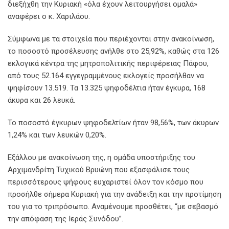
διεξήχθη την Κυριακή «όλα έχουν λειτουργήσει ομαλά»
αναφέρει ο κ. Χαριλάου.
Σύμφωνα με τα στοιχεία που περιέχονται στην ανακοίνωση,
το ποσοστό προσέλευσης ανήλθε στο 25,92%, καθώς στα 126
εκλογικά κέντρα της μητροπολιτικής περιφέρειας Πάφου,
από τους 52.164 εγγεγραμμένους εκλογείς προσήλθαν να
ψηφίσουν 13.519. Τα 13.325 ψηφοδέλτια ήταν έγκυρα, 168
άκυρα και 26 λευκά.
Το ποσοστό έγκυρων ψηφοδελτίων ήταν 98,56%, των άκυρων
1,24% και των λευκών 0,20%.
Εξάλλου με ανακοίνωση της, η ομάδα υποστήριξης του
Αρχιμανδρίτη Τυχικού Βρυώνη που εξασφάλισε τους
περισσότερους ψήφους ευχαριστεί όλον τον κόσμο που
προσήλθε σήμερα Κυριακή για την ανάδειξη και την προτίμηση
του για το τριπρόσωπο. Αναμένουμε προσθέτει, “με σεβασμό
την απόφαση της Ιεράς Συνόδου”.