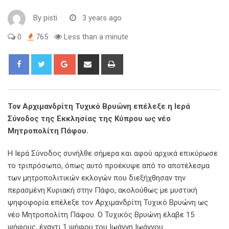
By
pisti
3 years ago
0
765
Less than a minute
Τον Αρχιμανδρίτη Τυχικό Βρυώνη επέλεξε η Ιερά
Σύνοδος της Εκκλησίας της Κύπρου ως νέο
Μητροπολίτη Πάφου.
Η Ιερά Σύνοδος συνήλθε σήμερα και αφού αρχικά επικύρωσε
το τριπρόσωπο, όπως αυτό προέκυψε από το αποτέλεσμα
των μητροπολιτικών εκλογών που διεξήχθησαν την
περασμένη Κυριακή στην Πάφο, ακολούθως με μυστική
ψηφοφορία επέλεξε τον Αρχιμανδρίτη Τυχικό Βρυώνη ως
νέο Μητροπολίτη Πάφου. Ο Τυχικός Βρυώνη έλαβε 15
ψήφους, έναντι 1 ψήφου του Ιωάννη Ιωάννου.