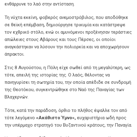
ενθάρρυνε το λαό στην αντίσταση.
Τη νύχτα εκείνη, φοβερός ανεμοστρόβιλος, που αποδόθηκε
σε θεϊκή επέμβαση, δημιούργησε τρικυμία και κατάστρεψε
τον εχθρικό στόλο, ενώ οι αμυνόμενοι προξένησαν τεράστιες
απώλειες στους Αβάρους και τους Πέρσες, οι οποίοι
αναγκάστηκαν να λύσουν την πολιορκία και να αποχωρήσουν
άπρακτοι.
Στις 8 Αυγούστου, η Πόλη είχε σωθεί από τη μεγαλύτερη, ως
τότε, απειλή της ιστορίας της. Ο λαός, θέλοντας να
πανηγυρίσει τη σωτηρία του, την οποία απέδιδε σε συνδρομή
της Θεοτόκου, συγκεντρώθηκε στο Ναό της Παναγίας των
Βλαχερνών.
Τότε, κατά την παράδοση, όρθιο το πλήθος έψαλλε τον από
τότε λεγόμενο
«Ακάθιστο
Ύμνο»,
ευχαριστήρια ωδή προς
την υπέρμαχο στρατηγό του Βυζαντινού κράτους, την Παναγία.