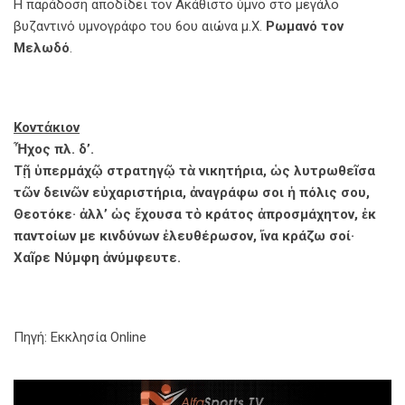
Η παράδοση αποδίδει τον Ακάθιστο ύμνο στο μεγάλο
βυζαντινό υμνογράφο του 6ου αιώνα μ.Χ.
Ρωμανό τον
Μελωδό
.
Κοντάκιον
Ἦχος πλ. δ’.
Τῇ ὑπερμάχῷ στρατηγῷ τὰ νικητήρια, ὡς λυτρωθεῖσα
τῶν δεινῶν εὐχαριστήρια, ἀναγράφω σοι ἡ πόλις σου,
Θεοτόκε· ἀλλ’ ὡς ἔχουσα τὸ κράτος ἀπροσμάχητον, ἐκ
παντοίων με κινδύνων ἐλευθέρωσον, ἵνα κράζω σοί·
Χαῖρε Νύμφη ἀνύμφευτε.
Πηγή: Εκκλησία Οnline