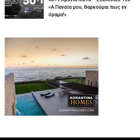
«Α Παναϊα μου, θαρκούμαι πως εν
όραμα!»