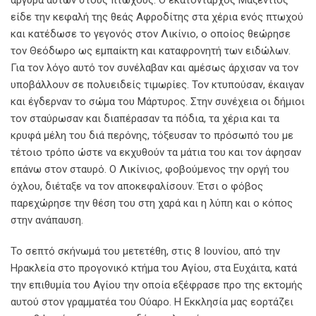
είδε την κεφαλή της θεάς Αφροδίτης στα χέρια ενός πτωχού
και κατέδωσε το γεγονός στον Λικίνιο, ο οποίος θεώρησε
τον Θεόδωρο ως εμπαίκτη και καταφρονητή των ειδώλων.
Για τον λόγο αυτό τον συνέλαβαν και αμέσως άρχισαν να τον
υποβάλλουν σε πολυειδείς τιμωρίες. Τον κτυπούσαν, έκαιγαν
και έγδερναν το σώμα του Μάρτυρος. Στην συνέχεια οι δήμιοι
τον σταύρωσαν και διαπέρασαν τα πόδια, τα χέρια και τα
κρυφά μέλη του διά περόνης, τόξευσαν το πρόσωπό του με
τέτοιο τρόπο ώστε να εκχυθούν τα μάτια του και τον άφησαν
επάνω στον σταυρό. Ο Λικίνιος, φοβούμενος την οργή του
όχλου, διέταξε να τον αποκεφαλίσουν. Έτσι ο φόβος
παρεχώρησε την θέση του στη χαρά και η λύπη και ο κόπος
στην ανάπαυση.
Το σεπτό σκήνωμά του μετετέθη, στις 8 Ιουνίου, από την
Ηρακλεία στο προγονικό κτήμα του Αγίου, στα Ευχάιτα, κατά
την επιθυμία του Αγίου την οποία εξέφρασε προ της εκτομής
αυτού στον γραμματέα του Ούαρο. Η Εκκλησία μας εορτάζει