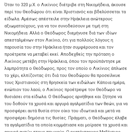
Όταν το 320 μ.Χ. ο Λικίνιος διέτριβε στη Νικομήδεια, άκουσε
περί του Θεοδώρου ότι είναι Χριστιανός και βδελύσσεται τα
είδωλα. Αμέσως απέστειλε στην Ηράκλεια ανώτερους
αξιωματούχους, για να τον συνοδεύσουν με τιμή στη
Νικομήδεια. Αλλά ο Θεόδωρος διεμήνυσε διά των ιδίων
απεσταλμένων στον Λικίνιο, ότι για πολλούς λόγους η
παρουσία του στην Ηράκλεια ήταν συμφέρουσα και τον
προέτρεπε να μεταβεί εκεί. Αποδεχθείς την πρόταση ο
Λικίνιος μετέβη στην Ηράκλεια, όπου τον προϋπάντησε με
λαμπρότητα ο Θεόδωρος, προς τον οποίο ο Λικίνιος άπλωσε
το χέρι, ελπίζοντας ότι διά του Θεοδώρου θα προσείλκυε
τους Χριστιανούς στη θρησκεία των ειδώλων. Κάποια ημέρα,
ενώπιον του λαού, ο Λικίνιος προέτρεψε τον Θεόδωρο να
θυσιάσει στα είδωλα. Ο Θεόδωρος αρνήθηκε και ζήτησε να
του δοθούν τα χρυσά και αργυρά αγαλματίδια των θεών, για να
προσφέρει αυτά θυσία στον οίκο του ιδιωτικά και μετά να
προσφέρει δημόσια τις θυσίες. Πράγματι, ο Θεόδωρος έλαβε
τα αγαλματίδια τα οποία κομμάτιασε και μοίρασε τα χρυσά και
αργυρά αυτών στους πτωχούς. Ο εκατόνταρχος Μαξέντιος