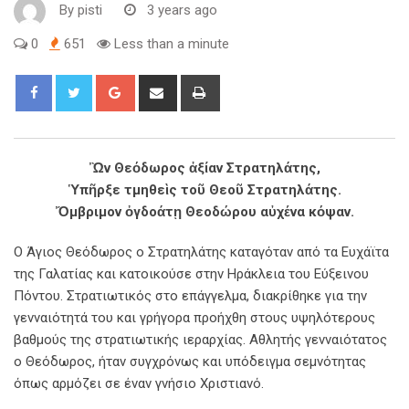
By
pisti
3 years ago
0
651
Less than a minute
Ὢν Θεόδωρος ἀξίαν Στρατηλάτης,
Ὑπῆρξε τμηθεὶς τοῦ Θεοῦ Στρατηλάτης.
Ὄμβριμον ὀγδοάτῃ Θεοδώρου αὐχένα κόψαν.
O Άγιος Θεόδωρος ο Στρατηλάτης καταγόταν από τα Ευχάϊτα
της Γαλατίας και κατοικούσε στην Ηράκλεια του Εύξεινου
Πόντου. Στρατιωτικός στο επάγγελμα, διακρίθηκε για την
γενναιότητά του και γρήγορα προήχθη στους υψηλότερους
βαθμούς της στρατιωτικής ιεραρχίας. Αθλητής γενναιότατος
ο Θεόδωρος, ήταν συγχρόνως και υπόδειγμα σεμνότητας
όπως αρμόζει σε έναν γνήσιο Χριστιανό.