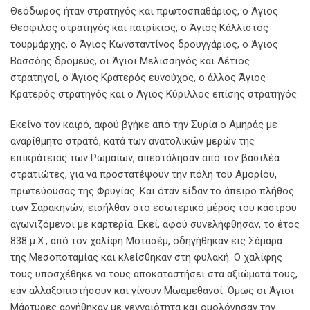
Θεόδωρος ήταν στρατηγός και πρωτοσπαθάριος, ο Άγιος
Θεόφιλος στρατηγός και πατρίκιος, ο Άγιος Κάλλιστος
τουρμάρχης, ο Άγιος Κωνσταντίνος δρουγγάριος, ο Άγιος
Βασσόης δρομεύς, οι Άγιοι Μελισσηνός και Αέτιος
στρατηγοί, ο Άγιος Κρατερός ευνούχος, ο άλλος Άγιος
Κρατερός στρατηγός και ο Άγιος Κύριλλος επίσης στρατηγός.
Εκείνο τον καιρό, αφού βγήκε από την Συρία ο Αμηράς με
αναρίθμητο στρατό, κατά των ανατολικών μερών της
επικράτειας των Ρωμαίων, απεστάλησαν από τον βασιλέα
στρατιώτες, για να προστατέψουν την πόλη του Αμορίου,
πρωτεύουσας της Φρυγίας. Και όταν είδαν το άπειρο πλήθος
των Σαρακηνών, εισήλθαν στο εσωτερικό μέρος του κάστρου
αγωνιζόμενοι με καρτερία. Εκεί, αφού συνελήφθησαν, το έτος
838 μ.Χ., από τον χαλίφη Μοτασέμ, οδηγήθηκαν εις Σάμαρα
της Μεσοποταμίας και κλείσθηκαν στη φυλακή. Ο χαλίφης
τους υποσχέθηκε να τους αποκαταστήσει στα αξιώματά τους,
εάν αλλαξοπιστήσουν και γίνουν Μωαμεθανοί. Όμως οι Άγιοι
Μάρτυρες αρνήθηκαν με γενναιότητα και ομολόγησαν την