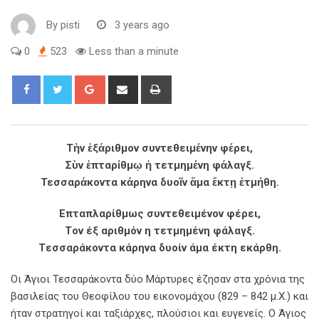
By
pisti
3 years ago
0
523
Less than a minute
Τὴν ἑξάριθμον συντεθειμένην φέρει,
Σὺν ἑπταρίθμῳ ἡ τετμημένη φάλαγξ.
Τεσσαράκοντα κάρηνα δυοῖν ἅμα ἕκτῃ ἐτμήθη.
Eπταπλαρίθμως συντεθειμένον φέρει,
Tον έξ αριθμόν η τετμημένη φάλαγξ.
Tεσσαράκοντα κάρηνα δυοίν άμα έκτη εκάρθη.
Οι Άγιοι Τεσσαράκοντα δύο Μάρτυρες έζησαν στα χρόνια της
βασιλείας του Θεοφίλου του εικονομάχου (829 – 842 μ.Χ.) και
ήταν στρατηγοί και ταξιάρχες, πλούσιοι και ευγενείς. Ο Άγιος