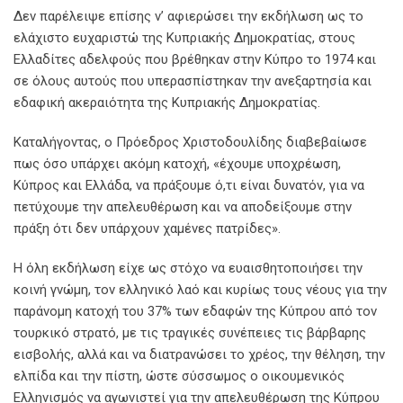
Δεν παρέλειψε επίσης ν’ αφιερώσει την εκδήλωση ως το
ελάχιστο ευχαριστώ της Κυπριακής Δημοκρατίας, στους
Ελλαδίτες αδελφούς που βρέθηκαν στην Κύπρο το 1974 και
σε όλους αυτούς που υπερασπίστηκαν την ανεξαρτησία και
εδαφική ακεραιότητα της Κυπριακής Δημοκρατίας.
Καταλήγοντας, ο Πρόεδρος Χριστοδουλίδης διαβεβαίωσε
πως όσο υπάρχει ακόμη κατοχή, «έχουμε υποχρέωση,
Κύπρος και Ελλάδα, να πράξουμε ό,τι είναι δυνατόν, για να
πετύχουμε την απελευθέρωση και να αποδείξουμε στην
πράξη ότι δεν υπάρχουν χαμένες πατρίδες».
Η όλη εκδήλωση είχε ως στόχο να ευαισθητοποιήσει την
κοινή γνώμη, τον ελληνικό λαό και κυρίως τους νέους για την
παράνομη κατοχή του 37% των εδαφών της Κύπρου από τον
τουρκικό στρατό, με τις τραγικές συνέπειες τις βάρβαρης
εισβολής, αλλά και να διατρανώσει το χρέος, την θέληση, την
ελπίδα και την πίστη, ώστε σύσσωμος ο οικουμενικός
Ελληνισμός να αγωνιστεί για την απελευθέρωση της Κύπρου