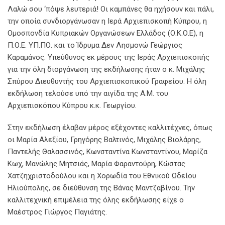
Λαλώ σου ‘πόψε λευτεριά! Οι καμπάνες θα ηχήσουν και πάλι,
την οποία συνδιοργάνωσαν η Ιερά Αρχιεπισκοπή Κύπρου, η
Ομοσπονδία Κυπριακών Οργανώσεων Ελλάδος (Ο.Κ.Ο.Ε), η
Π.Ο.Ε. ΥΠ.ΠΟ. και το Ίδρυμα Δεν Λησμονώ Γεώργιος
Καραμάνος. Υπεύθυνος εκ μέρους της Ιεράς Αρχιεπισκοπής
για την όλη διοργάνωση της εκδήλωσης ήταν ο κ. Μιχάλης
Σπύρου Διευθυντής του Αρχιεπισκοπικού Γραφείου. Η όλη
εκδήλωση τελούσε υπό την αιγίδα της Α.Μ. του
Αρχιεπισκόπου Κύπρου κ.κ. Γεωργίου.
Στην εκδήλωση έλαβαν μέρος εξέχοντες καλλιτέχνες, όπως
οι Μαρία Αλεξίου, Γρηγόρης Βαλτινός, Μιχάλης Βιολάρης,
Παντελής Θαλασσινός, Κωνσταντίνα Κωνσταντίνου, Μαρίζα
Κωχ, Μανώλης Μητσιάς, Μαρία Φαραντούρη, Κώστας
Χατζηχριστοδούλου και η Χορωδία του Εθνικού Ωδείου
Ηλιούπολης, σε διεύθυνση της Βάνας Μαντζαβίνου. Την
καλλιτεχνική επιμέλεια της όλης εκδήλωσης είχε ο
Μαέστρος Γιώργος Παγιάτης.