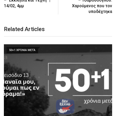
– “Εκκλησία και Τέχνη” |
– Τσαβούσογλου:
14/02, 4μμ
Χαρούμενος που τον
υποδέχτηκα
Related Articles
50+1 ΧΡΌΝΙΑ ΜΕΤΆ