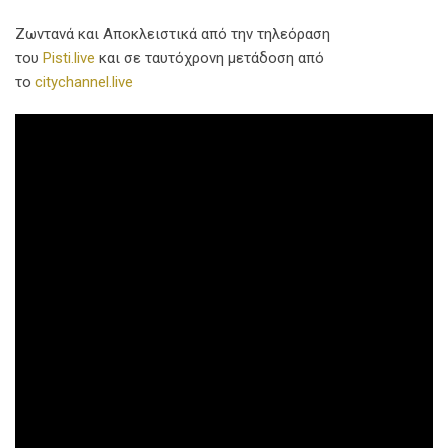
Ζωντανά και Αποκλειστικά από την τηλεόραση
του
Pisti.live
και σε ταυτόχρονη μετάδοση από
το
citychannel.live