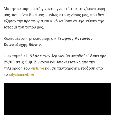
Με την ευκαιρία αυτή γίνονται γνωστά τα κατεχόμενα μέρη
μας, που είναι δικά μας, κυρίως στους νέους μας, που δεν
έζησαν την προσφυγιά και κινδυνεύουν να μην μάθουν την
ιστορία του τόπου μας.
Καλεσμένος της εκπομπής ο κ.
Γιώργος Αντωνίου
Κοινοτάρχης Βώνης.
Η εκπομπή
«Η Νήσος των Αγίων»
θα μεταδοθεί
Δευτέρα
29/05 στις 5μμ
. Ζωντανά και Αποκλειστικά από την
τηλεόραση του
Pisti.live
και σε ταυτόχρονη μετάδοση από
το
citychannel.live