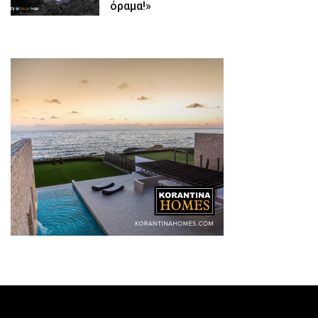
όραμα!»