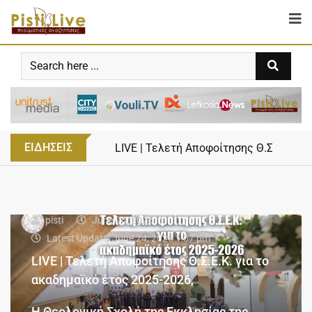
ΕΙΔΗΣΕΙΣ
50+1 Χρόνια Μετά – Επεισόδιο 10ο «Εκ
WEB TV
pisti
June 24, 2026
Latest Update: June 24, 2026 1:07 pm
LIVE | Τελετή Αποφοίτησης Θ.Σ.Ε.Κ. για το
ακαδημαϊκό έτος 2025-2026,
Η Θεολογική Σχολή της Εκκλησίας της