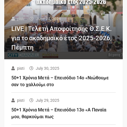
pisti
June 24, 2026
LIVE | Τελετή Αποφοίτησης Θ.Σ.Ε.Κ.
για το ακαδημαϊκό έτος 2025-2026,
Πέμπτη
pisti
July 30, 2025
50+1 Χρόνια Μετά – Επεισόδιο 14ο «Νιώθουμε
σαν το χαλλούμι στο
pisti
July 29, 2025
50+1 Χρόνια Μετά – Επεισόδιο 13ο «Α Παναϊα
μου, θαρκούμαι πως