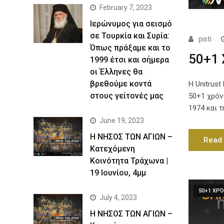
February 7, 2023
Ιερώνυμος για σεισμό
σε Τουρκία και Συρία:
pisti
Όπως πράξαμε και το
50+1 
1999 έτσι και σήμερα
οι Έλληνες θα
βρεθούμε κοντά
Η Unitrus
στους γείτονές μας
50+1 χρόν
1974 και 
June 19, 2023
Η ΝΗΣΟΣ ΤΩΝ ΑΓΙΩΝ –
Read
Kατεχόμενη
Κοινότητα Τράχωνα |
19 Ιουνίου, 4μμ
50+1 ΧΡΌ
July 4, 2023
Η ΝΗΣΟΣ ΤΩΝ ΑΓΙΩΝ –