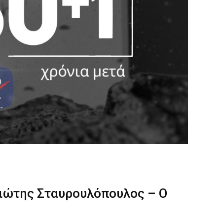
γιώτης Σταυρουλόπουλος – Ο