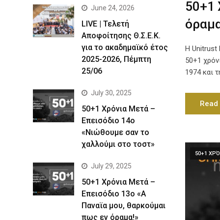
50+1 
June 24, 2026
όραμα
LIVE | Τελετή
Αποφοίτησης Θ.Σ.Ε.Κ.
για το ακαδημαϊκό έτος
Η Unitrus
2025-2026, Πέμπτη
50+1 χρόν
25/06
1974 και 
July 30, 2025
Read
50+1 Χρόνια Μετά –
Επεισόδιο 14ο
«Νιώθουμε σαν το
χαλλούμι στο τοστ»
50+1 ΧΡΌ
July 29, 2025
50+1 Χρόνια Μετά –
Επεισόδιο 13ο «Α
Παναϊα μου, θαρκούμαι
πως εν όραμα!»