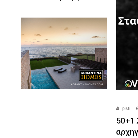
pisti
50+1 
αρχηγ