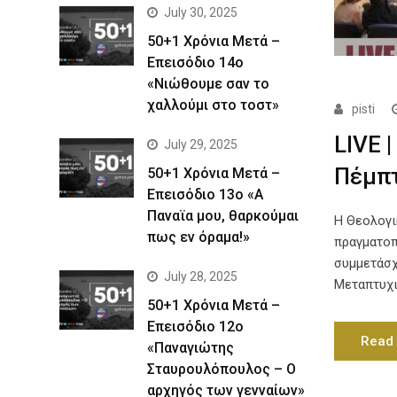
July 30, 2025
50+1 Χρόνια Μετά –
Επεισόδιο 14ο
«Νιώθουμε σαν το
χαλλούμι στο τοστ»
pisti
LIVE 
July 29, 2025
Πέμπτ
50+1 Χρόνια Μετά –
Επεισόδιο 13ο «Α
Παναϊα μου, θαρκούμαι
Η Θεολογι
πως εν όραμα!»
πραγματοπ
συμμετάσχ
July 28, 2025
Μεταπτυχ
50+1 Χρόνια Μετά –
Επεισόδιο 12ο
Read
«Παναγιώτης
Σταυρουλόπουλος – Ο
αρχηγός των γενναίων»