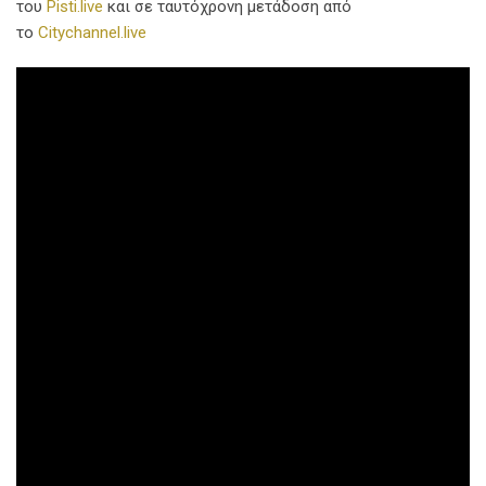
του
Pisti.live
και σε ταυτόχρονη μετάδοση από
το
Citychannel.live