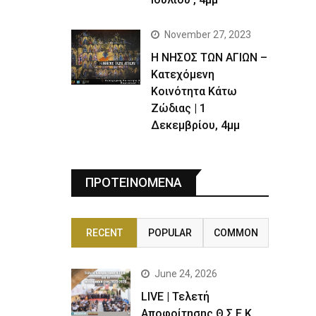
November 27, 2023
Η ΝΗΣΟΣ ΤΩΝ ΑΓΙΩΝ –
Κατεχόμενη
Κοινότητα Κάτω
Ζώδιας | 1
Δεκεμβρίου, 4μμ
ΠΡΟΤΕΙΝΟΜΕΝΑ
RECENT
POPULAR
COMMON
June 24, 2026
LIVE | Τελετή
Αποφοίτησης Θ.Σ.Ε.Κ.