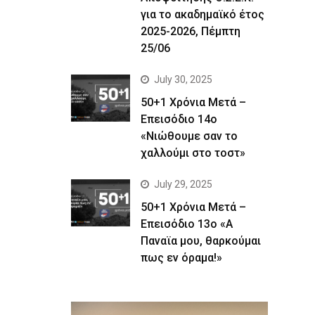
για το ακαδημαϊκό έτος
2025-2026, Πέμπτη
25/06
July 30, 2025
50+1 Χρόνια Μετά –
Επεισόδιο 14ο
«Νιώθουμε σαν το
χαλλούμι στο τοστ»
July 29, 2025
50+1 Χρόνια Μετά –
Επεισόδιο 13ο «Α
Παναϊα μου, θαρκούμαι
πως εν όραμα!»