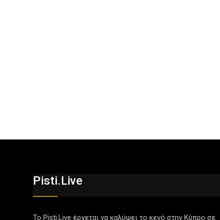
Pisti.live
Το Pisti.Live έρχεται να καλύψει το κενό στην Κύπρο σε