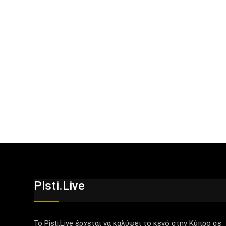
Pisti.live
Το Pisti.Live έρχεται να καλύψει το κενό στην Κύπρο σε