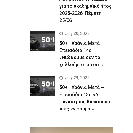
για το ακαδημαϊκό έτος
2025-2026, Πέμπτη
25/06
July 30, 2025
50+1 Χρόνια Μετά –
Επεισόδιο 14ο
«Νιώθουμε σαν το
χαλλούμι στο τοστ»
July 29, 2025
50+1 Χρόνια Μετά –
Επεισόδιο 13ο «Α
Παναϊα μου, θαρκούμαι
πως εν όραμα!»