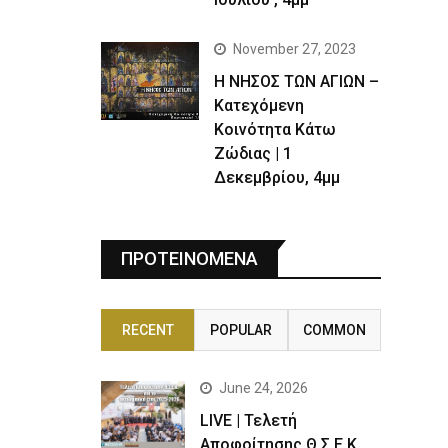
November 27, 2023
Η ΝΗΣΟΣ ΤΩΝ ΑΓΙΩΝ –
Κατεχόμενη
Κοινότητα Κάτω
Ζώδιας | 1
Δεκεμβρίου, 4μμ
ΠΡΟΤΕΙΝΟΜΕΝΑ
RECENT
POPULAR
COMMON
June 24, 2026
LIVE | Τελετή
Αποφοίτησης Θ.Σ.Ε.Κ.