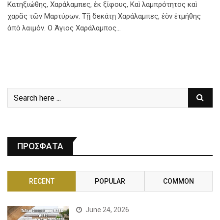
Κατηξιώθης, Χαράλαμπες, ἐκ ξίφους, Καὶ λαμπρότητος καὶ
χαρᾶς τῶν Μαρτύρων. Τῇ δεκάτῃ Χαράλαμπες, ἐὸν ἐτμήθης
ἀπὸ λαιμόν. Ο Άγιος Χαράλαμπος…
ΠΡΟΣΦΑΤΑ
RECENT
POPULAR
COMMON
June 24, 2026