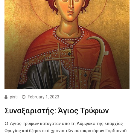
pisti
February 1, 2023
Συναξαριστής: Άγιος Τρύφων
Ὁ Ἅγιος Τρύφων καταγόταν ἀπὸ τὴ Λάμψακο τῆς ἐπαρχίας
Φρυγίας καὶ ἔζησε στὰ χρόνια τῶν αὐτοκρατόρων Γορδιανοῦ