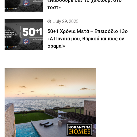
«Νιώθουμε σαν το χαλλούμι στο
τοστ»
July 29, 2025
50+1 Χρόνια Μετά – Επεισόδιο 13ο
«Α Παναϊα μου, θαρκούμαι πως εν
όραμα!»